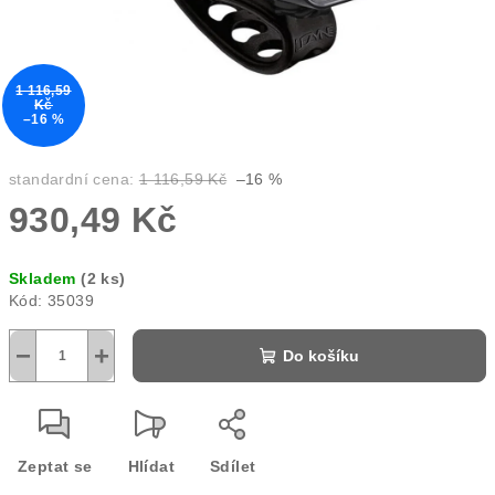
1 116,59
Kč
–16 %
standardní cena:
1 116,59 Kč
–16 %
930,49 Kč
Měrná
Skladem
(2 ks)
cena:
Kód:
35039
−
+
Do košíku
Zeptat se
Hlídat
Sdílet