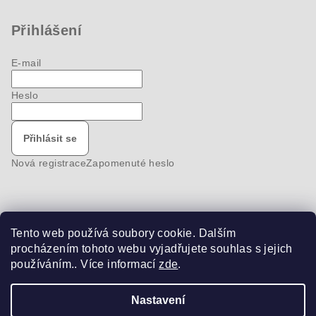
Přihlášení
E-mail
Heslo
Přihlásit se
Nová registrace
Zapomenuté heslo
Tento web používá soubory cookie. Dalším
Nákupní košík
procházením tohoto webu vyjadřujete souhlas s jejich
používáním.. Více informací
zde
.
0
ks /
0 Kč
Nastavení