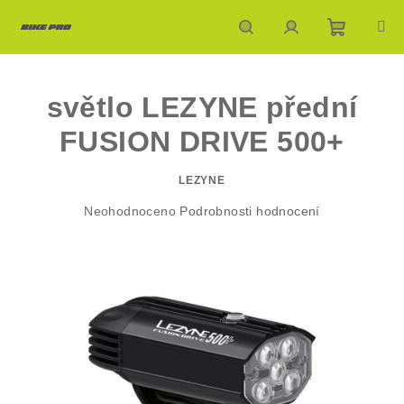
Přejít
na
obsah
Nákupn
Hledat
Přihlášení
světlo LEZYNE přední
košík
FUSION DRIVE 500+
LEZYNE
Průměrné
Neohodnoceno
Podrobnosti hodnocení
hodnocení
produktu
je
0,0
z
5
hvězdiček.