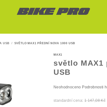
A USB
/
SVĚTLO MAX1 PŘEDNÍ NOVA 1000 USB
MAX1
světlo MAX1 
USB
Průměrné
Neohodnoceno
Podrobnosti 
hodnocení
produktu
standardní cena:
1 147,08 Kč
je