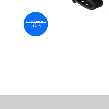
1 147,08 Kč
–16 %