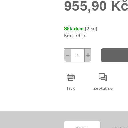
955,90 K
0,0
z
5
Měrná
hvězdiček.
cena:
Skladem
(2 ks)
Kód:
7417
−
+
Tisk
Zeptat se