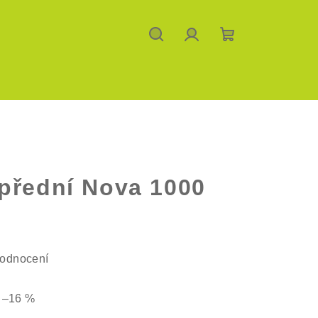
Hledat
Přihlášení
Nákupní
košík
přední Nova 1000
hodnocení
–16 %