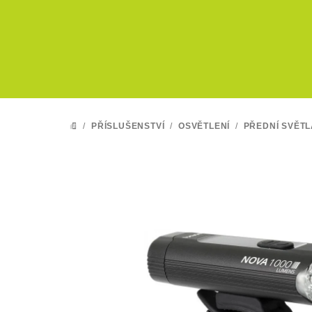
Přejít
na
obsah
/
PŘÍSLUŠENSTVÍ
/
OSVĚTLENÍ
/
PŘEDNÍ SVĚTL
DOMŮ